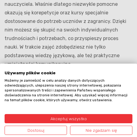
nauczyciela. Właśnie dlatego niezwykle pomocne
okazują się korepetycje oraz kursy specjalnie
dostosowane do potrzeb uczniów z zagranicy. Dzięki
nim możesz się skupić na swoich indywidualnych
trudnościach i potrzebach, co przyspieszy proces
nauki. W trakcie zajęć zdobędziesz nie tylko
podstawową wiedzę językową, ale też praktyczne
umiejętności komunikacyjne.
Używamy plików cookie
Kursy dają okazję do praktykowania języka w
Możemy je zamieścić w celu analizy danych dotyczących
autentycznych sytuacjach, co pomaga wzmocnić
odwiedzających, ulepszenia naszej strony internetowej, pokazania
spersonalizowanych treści i zapewnienia Państwu wspaniałego
pewność siebie w porozumiewaniu się w
doświadczenia na stronie internetowej. Aby uzyskać więcej informacji
na temat plików cookie, których używamy, otwórz ustawienia.
polskojęzycznym środowisku. Dodatkowo elastyczny
harmonogram zajęć to szansa na dostosowanie nauki
Akceptuj wszystko
do swoich indywidualnych planów i potrzeb. Dla tych,
którzy przygotowują się do egzaminów
Dostosuj
Nie zgadzam się