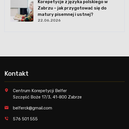
Korepetycje z języka polskiego w
Zabrzu – jak przygotować się do
matury pisemnej i ustnej?
22.06.2026
Kontakt
Centrum Korepetycji Belfer
Szczęść Boże 17/3, 41-800 Zabrze
belferck@gma
il.com
576 501 555