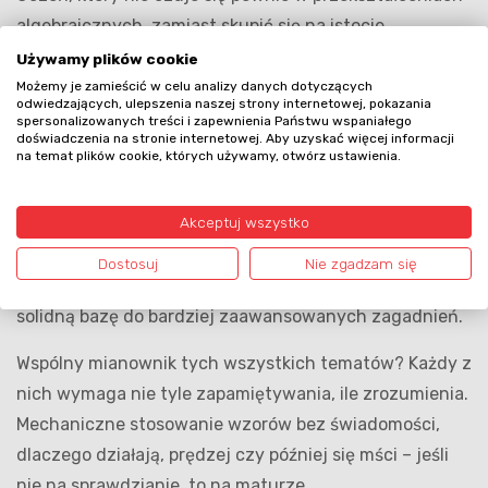
algebraicznych, zamiast skupić się na istocie
zagadnienia, grzęźnie w rachunkach.
Używamy plików cookie
Możemy je zamieścić w celu analizy danych dotyczących
Trygonometria bywa z kolei pierwszym tematem, który
odwiedzających, ulepszenia naszej strony internetowej, pokazania
spersonalizowanych treści i zapewnienia Państwu wspaniałego
wydaje się całkowicie abstrakcyjny. Sinus, cosinus i
doświadczenia na stronie internetowej. Aby uzyskać więcej informacji
na temat plików cookie, których używamy, otwórz ustawienia.
tangens w trójkącie prostokątnym to jeszcze
stosunkowo prosta koncepcja, ale przejście do funkcji
Akceptuj wszystko
trygonometrycznych i ich wykresów wymaga zupełnie
nowego sposobu myślenia. Kto dobrze opanuje ten
Dostosuj
Nie zgadzam się
dział w pierwszej klasie, w kolejnych latach zyska
solidną bazę do bardziej zaawansowanych zagadnień.
Wspólny mianownik tych wszystkich tematów? Każdy z
nich wymaga nie tyle zapamiętywania, ile zrozumienia.
Mechaniczne stosowanie wzorów bez świadomości,
dlaczego działają, prędzej czy później się mści – jeśli
nie na sprawdzianie, to na maturze.